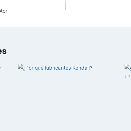
otor
es