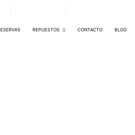
2913
RESERVA EN LÍNEA
CARRERA 20 # 66 - 54
RESERVAS
REPUESTOS
CONTACTO
BLOG