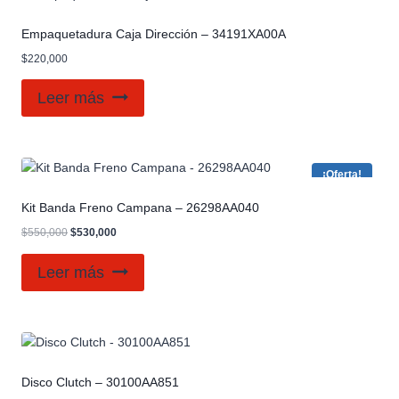
Empaquetadura Caja Dirección – 34191XA00A
$
220,000
Leer más
¡Oferta!
Kit Banda Freno Campana – 26298AA040
$
550,000
$
530,000
Leer más
Disco Clutch – 30100AA851