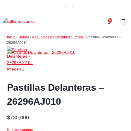
0
Inicio
/
Tienda
/
Repuestos y accesorios
/
Frenos
/
Pastillas Delanteras –
26296AJ010
Pastillas Delanteras –
26296AJ010
$
730,000
Sin existencias