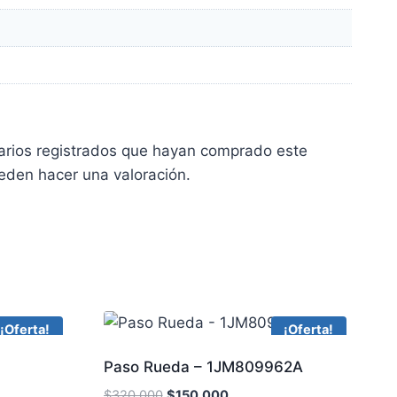
uarios registrados que hayan comprado este
eden hacer una valoración.
¡Oferta!
¡Oferta!
Paso Rueda – 1JM809962A
$
320,000
$
150,000