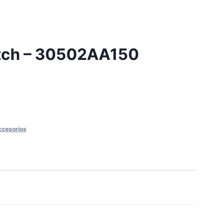
utch – 30502AA150
ccesorios