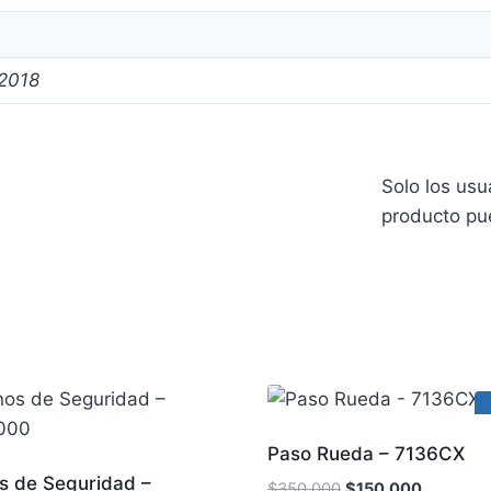
 2018
Solo los us
producto pu
Paso Rueda – 7136CX
os de Seguridad –
$
350,000
$
150,000