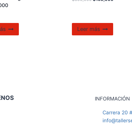
000
ás
Leer más
ENOS
INFORMACIÓN
Carrera 20 #
info@taller