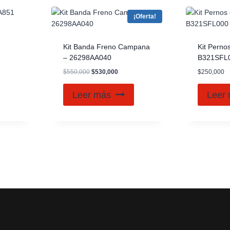
¡Oferta!
Kit Banda Freno Campana
Kit Perno
– 26298AA040
B321SFL
$
550,000
$
530,000
$
250,000
Leer más
Leer