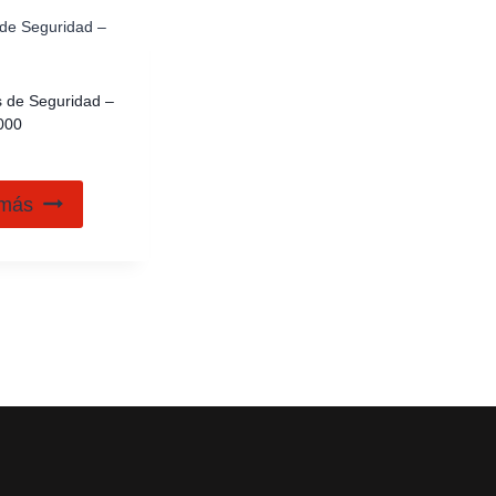
s de Seguridad –
000
 más