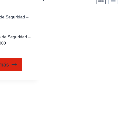
s de Seguridad –
000
 más