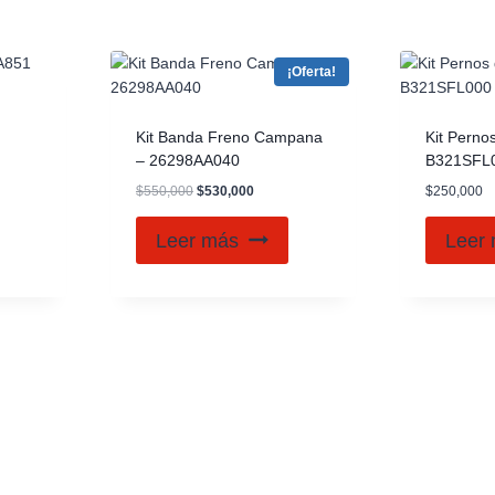
¡Oferta!
Kit Banda Freno Campana
Kit Perno
– 26298AA040
B321SFL
$
550,000
$
530,000
$
250,000
Leer más
Leer